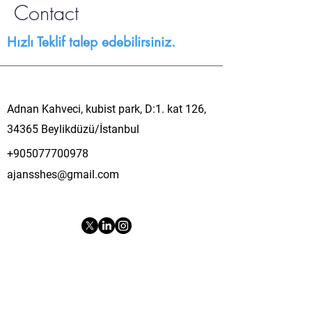
Contact
Hızlı Teklif talep edebilirsiniz.
Adnan Kahveci, kubist park, D:1. kat 126,
34365 Beylikdüzü/İstanbul
+905077700978
ajansshes@gmail.com
© 2023 by Ajans She's